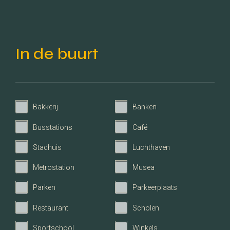
Indeling
2
Woonoppervlakte
123 m
In de buurt
2
Perceeloppervlakte
199 m
3
Inhoud
435 m
Bakkerij
Banken
Busstations
Café
Aantal kamers
5
Stadhuis
Luchthaven
Aantal slaapkamers
4
Metrostation
Musea
Parken
Parkeerplaats
Aantal badkamers
1
Restaurant
Scholen
Energie
Sportschool
Winkels