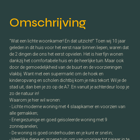
Omschrijving
“Wat een lichte woonkamer! En dat uitzicht!” Toen wij 10 jaar
geleden in dit huis voor het eerst naar binnen liepen, waren dat
de 2 dingen die ons het eerst opvielen. Het is hier fijn wonen
dankzij het comfortabele huis en de heerlijke tuin. Maar ook
door de gemoedelijkheid van de buurt en de voorzieningen
vlakbij. Want met een supermarkt om de hoek en
kinderopvang en scholen dichtbij kom je niks tekort. Wil je de
stad uit, dan ben je zo op de A7. En vanuit je achterdeur loop je
zo de natuur in!
Waarom je hier wil wonen:
- Lichte moderne woning met 4 slaapkamer en voorzien van
alle gemakken;
- Energiezuinige en goed geïsoleerde woning met 9
zonnepanelen;
- De woning is goed onderhouden en je kunt er snel in;
- Heerlijke diepe en groene tuin om van voorjaar tot najaar in te