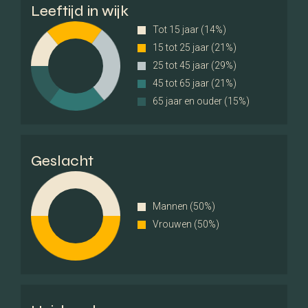
Leeftijd in wijk
Totaal aantal
1
Tot 15 jaar (14%)
15 tot 25 jaar (21%)
Parkeergelegenheid
25 tot 45 jaar (29%)
45 tot 65 jaar (21%)
Parkeer faciliteiten
Openbaar parkeren
65 jaar en ouder (15%)
Garage
Carport, Parkeerplaats
Geslacht
Dak
Soort dak
Plat dak
Mannen (50%)
Vrouwen (50%)
Overig
Permanente bewoning
Ja