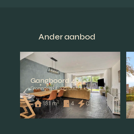
Ander aanbod
Gangboord 49
Groningen • € 425.000,- k.k.
2
131 m
4
C