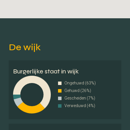
Brandstof
Gas
Eigendom
Eigendom
Buitenruimte
De wijk
Tuin
Achtertuin, Voortuin
Burgerlijke staat in wijk
Achterom
Nee
Ongehuwd (63%)
Kwaliteit tuin
Fraai aangelegd
Gehuwd (26%)
Gescheiden (7%)
Verweduwd (4%)
Bergruimte
Schuur / Berging
Vrijstaand hout