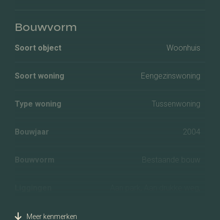
Bouwvorm
Soort object
Woonhuis
Soort woning
Eengezinswoning
Type woning
Tussenwoning
Bouwjaar
2004
Bouwvorm
Bestaande bouw
Liggingen
Aan park, Aan drukke weg,
In woonwijk, Vrij uitzicht,
Open ligging
Meer kenmerken