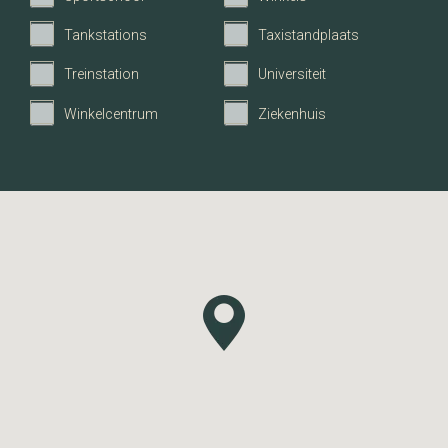
Energieklasse
A
Tankstations
Taxistandplaats
Treinstation
Universiteit
Verwarming
CV ketel
Winkelcentrum
Ziekenhuis
C.V.-Ketel
Remeha
Bouwjaar C.V.-Ketel
2017
Warmwater
CV ketel
Isolatie
Dakisolatie, Muurisolatie,
Vloerisolatie, Dubbelglas,
HR glas
Combiketel
Ja