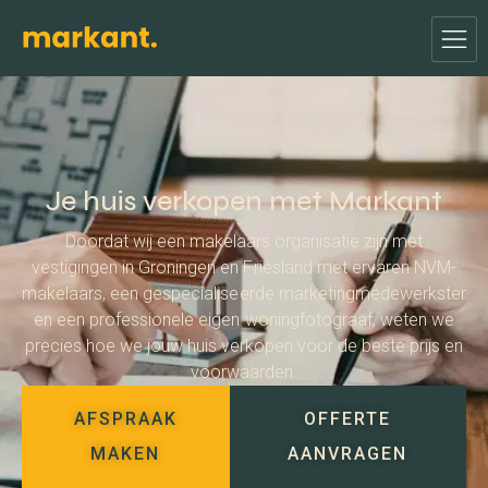
Je huis verkopen met Markant
Doordat wij een makelaars organisatie zijn met
vestigingen in Groningen en Friesland met ervaren NVM-
makelaars, een gespecialiseerde marketingmedewerkster
en een professionele eigen woningfotograaf, weten we
precies hoe we jouw huis verkopen voor de beste prijs en
voorwaarden.
AFSPRAAK
OFFERTE
MAKEN
AANVRAGEN