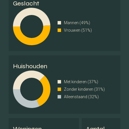
Dak
Geslacht
Soort dak
Zadeldak
Mannen (49%)
Vrouwen (51%)
Materiaal dak
Pannen
Overig
Permanente bewoning
Ja
Huishouden
Onderhoud binnen
Goed tot uitstekend
Met kinderen (37%)
Zonder kinderen (31%)
Onderhoud buiten
Goed tot uitstekend
Alleenstaand (32%)
Huidig gebruik
Woonruimte
Huidige bestemming
Woonruimte