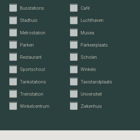
Busstations
Café
Aantal slaapkamers
2
Stadhuis
Luchthaven
Aantal badkamers
1
Metrostation
Musea
Parken
Parkeerplaats
Energie
Restaurant
Scholen
Energieklasse
A+
Sportschool
Winkels
Tankstations
Taxistandplaats
Verwarming
CV ketel, Vloerverwarming
gedeeltelijk, Warmtepomp
Treinstation
Universiteit
Winkelcentrum
Ziekenhuis
C.V.-Ketel
Atag
Bouwjaar C.V.-Ketel
2012