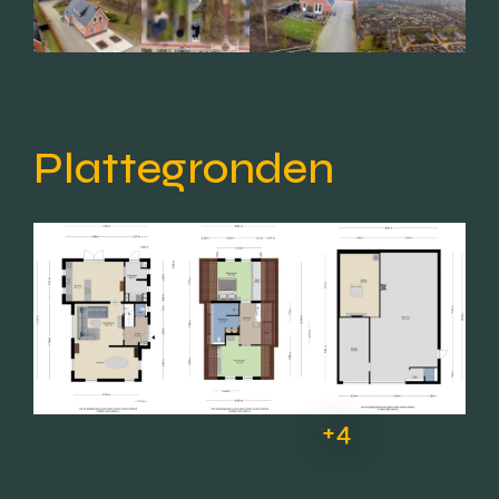
Plattegronden
+4