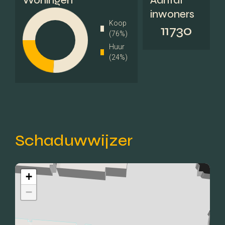
Woningen
Aantal
inwoners
Koop
11730
Meer kenmerken
(76%)
Huur
(24%)
Schaduwwijzer