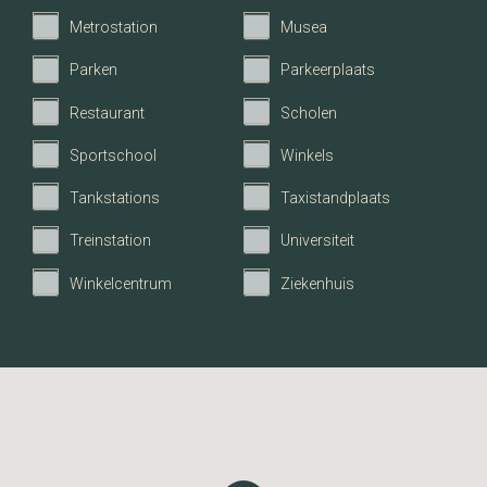
Aantal badkamers
1
Metrostation
Musea
Parken
Parkeerplaats
Aantal woonlagen
1
Restaurant
Scholen
Energie
Sportschool
Winkels
Energieklasse
A
Tankstations
Taxistandplaats
Treinstation
Universiteit
Verwarming
CV ketel
Winkelcentrum
Ziekenhuis
C.V.-Ketel
Intergas
Bouwjaar C.V.-Ketel
2024
Warmwater
CV ketel