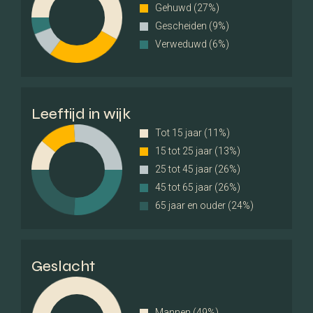
Schuur / Berging
Vrijstaand steen
Gehuwd (27%)
Gescheiden (9%)
Voorzieningen
Verweduwd (6%)
Voorzien van elektra
Totaal aantal
1
Leeftijd in wijk
Parkeergelegenheid
Tot 15 jaar (11%)
15 tot 25 jaar (13%)
Parkeer faciliteiten
Openbaar parkeren,
25 tot 45 jaar (26%)
Betaald parkeren,
45 tot 65 jaar (26%)
Parkeervergunningen
65 jaar en ouder (24%)
Garage
Geen garage
Geslacht
Dak
Soort dak
Plat dak
Mannen (49%)