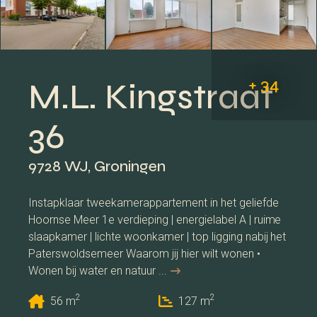
+ 34
M.L. Kingstraat
36
9728 WJ, Groningen
Instapklaar tweekamerappartement in het geliefde
Hoornse Meer 1e verdieping | energielabel A | ruime
slaapkamer | lichte woonkamer | top ligging nabij het
Paterswoldsemeer Waarom jij hier wilt wonen •
Wonen bij water en natuur ...
2
2
56 m
127 m