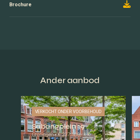
Brochure
Ander aanbod
VERKOCHT ONDER VOORBEHOUD
Sabangplein 19
Groningen • € 237.500,- k.k.