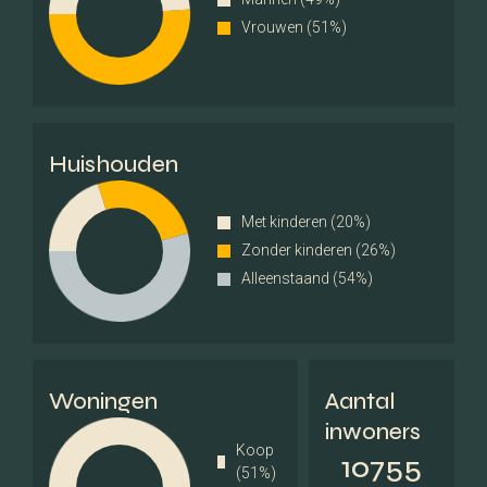
Vrouwen (51%)
Materiaal dak
Bitumineuze
Dakbedekking
Overig
Huishouden
Permanente bewoning
Ja
Met kinderen (20%)
Zonder kinderen (26%)
Onderhoud binnen
Goed
Alleenstaand (54%)
Onderhoud buiten
Goed
Huidig gebruik
Woonruimte
Woningen
Aantal
inwoners
Huidige bestemming
Woonruimte
Koop
10755
(51%)