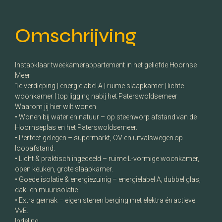
Omschrijving
Instapklaar tweekamerappartement in het geliefde Hoornse
Meer
1e verdieping | energielabel A | ruime slaapkamer | lichte
woonkamer | top ligging nabij het Paterswoldsemeer
Waarom jij hier wilt wonen
• Wonen bij water en natuur – op steenworp afstand van de
Hoornseplas en het Paterswoldsemeer.
• Perfect gelegen – supermarkt, OV en uitvalswegen op
loopafstand.
• Licht & praktisch ingedeeld – ruime L-vormige woonkamer,
open keuken, grote slaapkamer.
• Goede isolatie & energiezuinig – energielabel A, dubbel glas,
dak- en muurisolatie.
• Extra gemak – eigen stenen berging met elektra én actieve
VvE.
Indeling