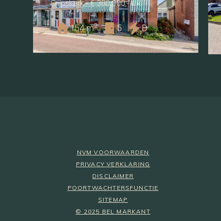
Grijpskerk • € 300.000,- k.k.
2
154 m
5
D
NVM VOORWAARDEN
PRIVACY VERKLARING
DISCLAIMER
POORTWACHTERSFUNCTIE
SITEMAP
© 2025 BEL MARKANT