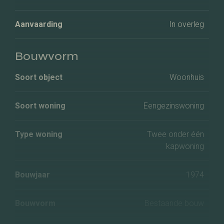
Aanvaarding
In overleg
Bouwvorm
Soort object
Woonhuis
Soort woning
Eengezinswoning
Type woning
Twee onder één
kapwoning
Bouwjaar
1974
Bouwvorm
Bestaande bouw