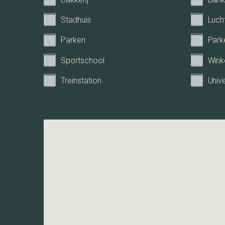
Aantal slaapkamers
Stadhuis
Luch
Parken
Park
Aantal badkamers
Sportschool
Wink
Aantal woonlagen
Treinstation
Unive
Energie
Energieklasse
Warmwater
Isolatie