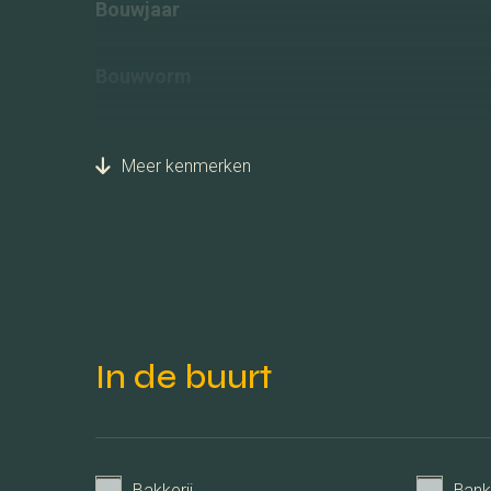
Bouwjaar
Bouwvorm
Liggingen
Meer kenmerken
Indeling
Woonoppervlakte
Perceeloppervlakte
In de buurt
Inhoud
Aantal kamers
Bakkerij
Ban