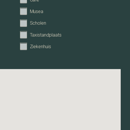
4
Musea
Scholen
2
Taxistandplaats
Ziekenhuis
0
A+++
CV ketel
Volledig geïsoleerd