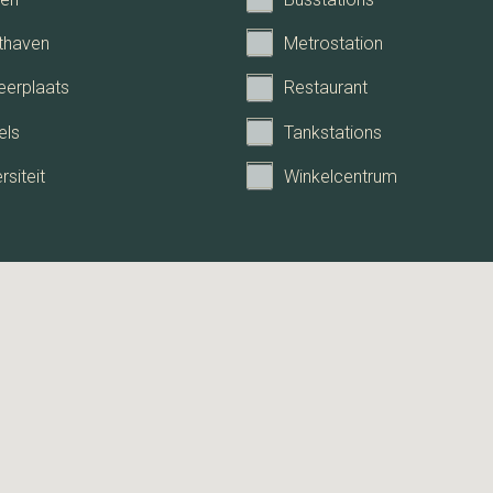
thaven
Metrostation
eerplaats
Restaurant
els
Tankstations
rsiteit
Winkelcentrum