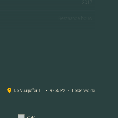
2017
Bestaande bouw
Aan rustige weg, In woonwijk
2
195 m
2
495 m
De Vuurjuffer 11
•
9766 PX
•
Eelderwolde
3
743 m
5
Café