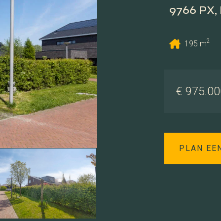
9766 PX,
2
195 m
€ 975.000
PLAN EE