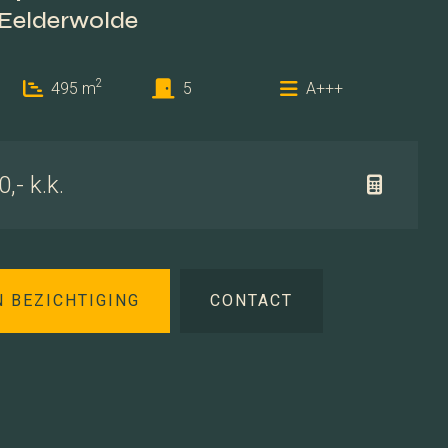
 Eelderwolde
2
495 m
5
A+++
,- k.k.
N BEZICHTIGING
CONTACT