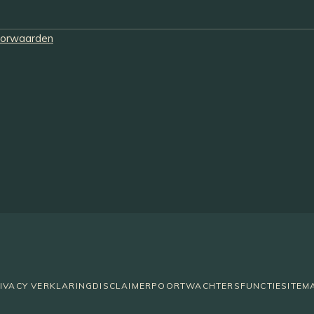
oorwaarden
IVACY VERKLARING
DISCLAIMER
POORTWACHTERSFUNCTIE
SITEM