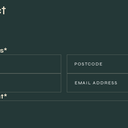
t
s*
t*