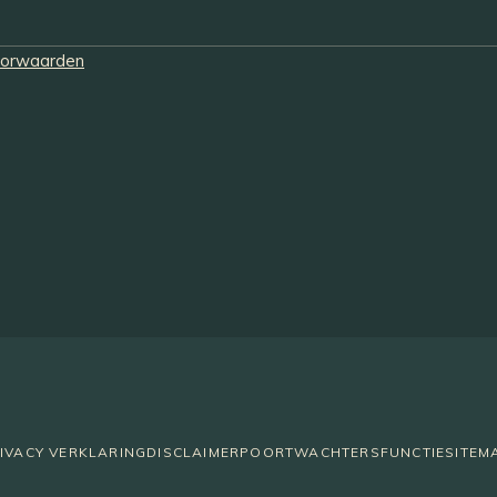
oorwaarden
IVACY VERKLARING
DISCLAIMER
POORTWACHTERSFUNCTIE
SITEM