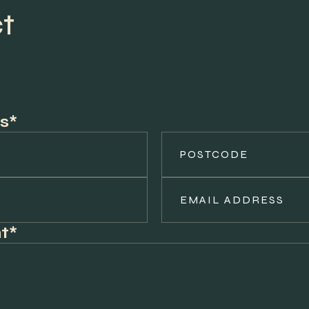
t
s*
t*